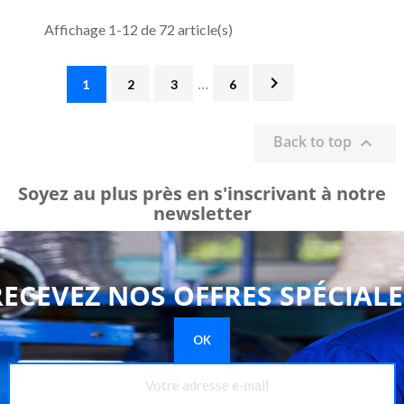
Affichage 1-12 de 72 article(s)

…
1
2
3
6
Back to top

Soyez au plus près en s'inscrivant à notre
newsletter
RECEVEZ NOS OFFRES SPÉCIALE