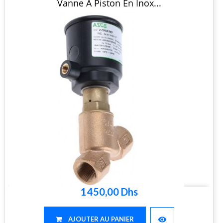
Vanne À Piston En Inox...
1 450,00 Dhs
visibility
AJOUTER AU PANIER