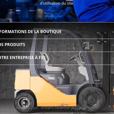
d'utilisation du site.
FORMATIONS DE LA BOUTIQUE
S PRODUITS
TRE ENTREPRISE À FES
7 Maroc automate S.a.r.l All Rights Reserved.