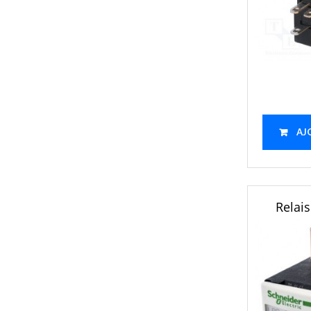
AJ
Relai