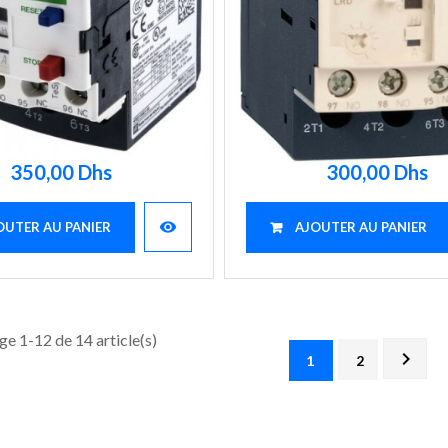
350,00 Dhs
300,00 Dhs
visibility
OUTER AU PANIER
AJOUTER AU PANIER
ge 1-12 de 14 article(s)

1
2