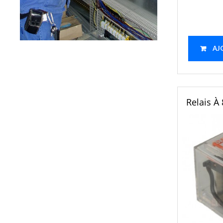
AJ
Relais À