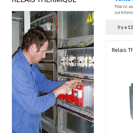
Maroc aut
surintens
Il y a 1
Relais 