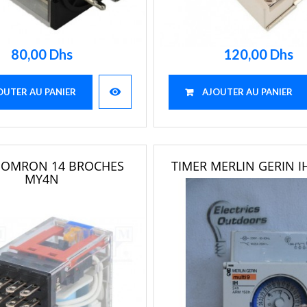
80,00 Dhs
120,00 Dhs
visibility
OUTER AU PANIER
AJOUTER AU PANIER
S OMRON 14 BROCHES
TIMER MERLIN GERIN IH
MY4N