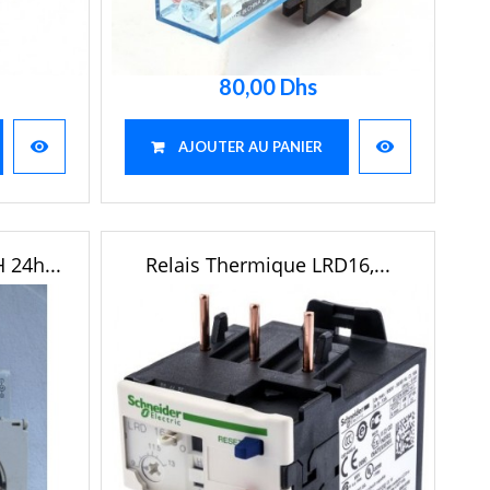
80,00 Dhs
visibility
visibility
AJOUTER AU PANIER
 24h...
Relais Thermique LRD16,...