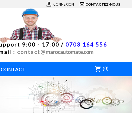

CONNEXION
CONTACTEZ-NOUS
upport 9:00 - 17:00 /
0703 164 556
mail :
contact@
marocautomate.com
(0)
shopping_cart
CONTACT