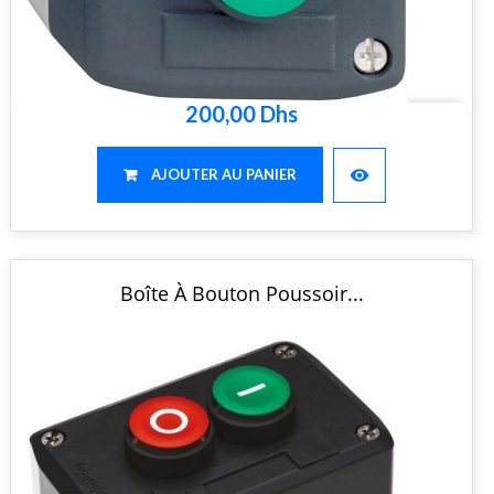
200,00 Dhs
visibility
AJOUTER AU PANIER
Boîte À Bouton Poussoir...