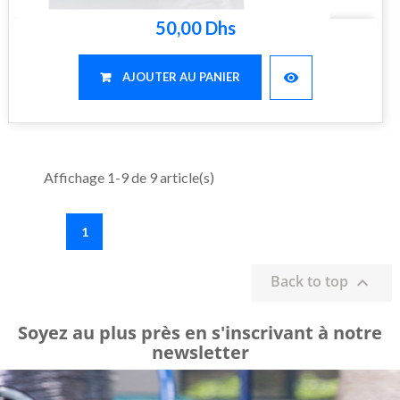
50,00 Dhs
visibility
AJOUTER AU PANIER
Affichage 1-9 de 9 article(s)
1
Back to top

Soyez au plus près en s'inscrivant à notre
newsletter