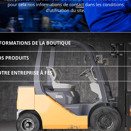
pour cela nos informations de contact dans les conditions
d'utilisation du site.
FORMATIONS DE LA BOUTIQUE
S PRODUITS
TRE ENTREPRISE À FES
7 Maroc automate S.a.r.l All Rights Reserved.