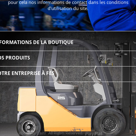
pour cela nos informations de contact dans les conditions
d'utilisation du site.
FORMATIONS DE LA BOUTIQUE
S PRODUITS
TRE ENTREPRISE À FES
7 Maroc automate S.a.r.l All Rights Reserved.